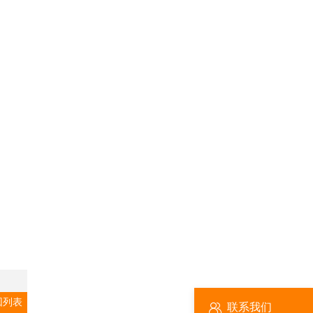
回列表
联系我们