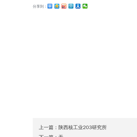
分享到：
上一篇：
陕西核工业203研究所