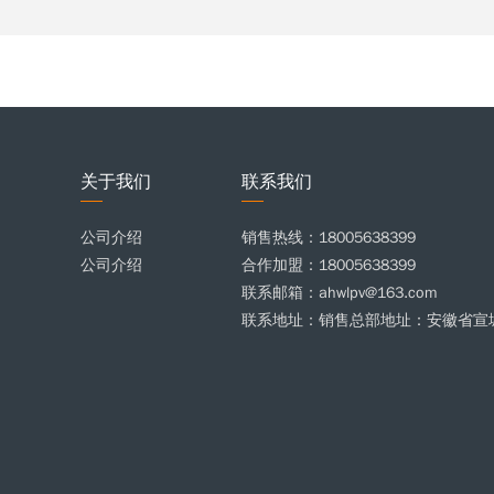
关于我们
联系我们
公司介绍
销售热线：18005638399
公司介绍
合作加盟：18005638399
联系邮箱：ahwlpv@163.com
联系地址：销售总部地址：安徽省宣