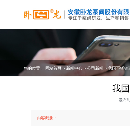
您的位置：
网站首页
>
新闻中心
>
公司新闻
>
我国不锈钢
我国
发布时间
内容概要：