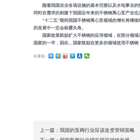
随着我国农业各项设施的基本完善以及水电事业的
同时在需求的刺激下我国近年来的不锈钢离心泵产业也
“十二五”期间我国不锈钢离心泵领域的增长将继
的发展中一定会崭露头角。
国家政策鼓励扩大不锈钢的应用领域，在部分领域采
国家的一半，因此，国家鼓励在更多的领域使用不锈钢
分享到：
上一篇：
我国的泵阀行业应该改变营销策略