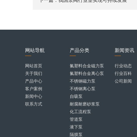
下一篇：
我国泵阀行业望实现可持续发展
网站导航
产品分类
新闻资讯
网站首页
氟塑料合金磁力泵
行业动态
关于我们
氟塑料合金离心泵
行业百科
产品中心
不锈钢磁力泵
公司新闻
客户案例
不锈钢离心泵
新闻中心
自吸泵
联系方式
耐腐耐磨砂浆泵
化工流程泵
管道泵
液下泵
隔膜泵