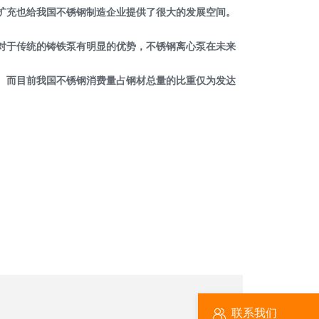
扩充也给我国不锈钢制造企业提供了很大的发展空间。
相对于传统的铸铁泵有明显的优势，不锈钢离心泵在未来
。而目前我国不锈钢消费量占钢材总量的比重仅为发达
联系我们