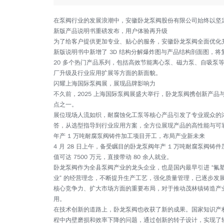
在泵阀行业的发展浪潮中，安徽卧龙泵阀股份有限公司始终以坚
新版产品说明书重磅发布，用户体验再升级
为了给客户提供更加专业、贴心的服务，安徽卧龙泵阀全面优化升
新版说明书中新增了 3D 结构分解爆炸图与产品结构剖面图，
20 多个热门产品系列，包括高效节能离心泵、磁力泵、自吸
厂升级及行业应用扩展等方面的新面貌。
闪耀上海国际泵阀展，展现品牌影响力
不久前，2025 上海国际泵阀展盛大举行，卧龙泵阀携创新产品
点之一。
展位现场人流如织，耐腐蚀化工泵等核心产品引发了专业观众的浓
答，从选型指导到行业应用方案，全方位展现产品的高性能与可靠
年产 1 万吨耐腐泵阀铸件加工项目开工，布局产业新未来
4 月 28 日上午，备受瞩目的卧龙泵阀年产 1 万吨耐腐泵阀
值可达 7500 万元，直接带动 80 余人就业。
卧龙泵阀作为全县泵阀产业的龙头企业，也是国内最早引进 “氟
业” 的经营理念，不断提升生产工艺，强化质量管理，已逐步发
核心竞争力、扩大市场方面的重要布局，对于推动茂林镇铸造产
用。
在技术创新的道路上，卧龙泵阀也收获了新的成果。国家知识产权
程中内壁磨损和效率下降的问题，通过创新的转子设计，实现了