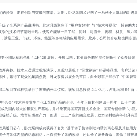
定的步伐，走在创新与突破的前沿。近期，卧龙泵阀又迎来了一系列令人瞩目的新进
级了全系列产品说明书。此次升级聚焦于 “用户友好性” 与 “技术可视化”，旨在助
将复杂的技术细节清晰呈现，使客户能够一目了然。同时，对流量、扬程、材质、压力
泵等，满足工业、市政、环保、能源等多领域的应用需求。此外，公司简介板块也同步
与专业团队精彩亮相 4.1H428 展位。开展以来，其蓝白色调的展位便吸引了众多
厚兴趣。技术人员通过现场演示，直观地展现了 “卧龙制造” 的硬核品质。客户洽
性，赢得了观众的频频点赞。卧龙泵阀以展会为窗口，向全球客户展示了 “中国智造
铸件加工项目在茂林镇举行了隆重的开工仪式。该项目总投资 2.1 亿元，占地面积 54 
塑料合金” 技术并专业生产化工泵阀产品的企业。今年正值其创建四十周年，四十年来
展成为国内最大的氟泵生产基地，并相继获得国家高新技术企业、国家专精特新 “小巨
业提档升级、培育新质生产力，促进一二三产业的融合发展，助力乡村振兴等都具有
局近日公布，卧龙泵阀成功获得了名为 “基于转子旋转刷动内壁的离心泵及其使用方
转子与泵体内壁的动态刷动，不仅提升了泵的效率，还延长了设备寿命，降低了维护