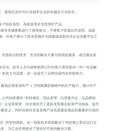
展，展现出其作为行业领军企业的卓越实力与担当。
力客户轻松选型、高效使用并无忧维护产品。
等级等关键参数进行了精准标注，方便客户快速比对选型。涵盖
更新，向客户展示了卧龙泵阀作为国家级高新技术企业在数字化工
目光，凭借前沿的技术、专业的解决方案与热情的服务，成为展会焦
谈专区内，技术人员与销售精英们针对客户需求提供一对一专业解
” 的实力与温度，进一步提升了品牌在国内外的影响力。
亩，建成后将形成年产 1 万吨耐腐泵阀铸件的生产能力，预计年产
，公司始终秉持 “科技领先，强化管理，以质量兴企，以品牌创
人” 企业等荣誉。此次项目开工是卧龙泵阀在延伸产业链条、提升
重要意义，同时也将对全县泵阀产业高质量发展起到重要的引领作
法” 的专利授权。这一创新技术有效解决了传统离心泵在运行过
成本，为工业应用提供了更经济可靠的解决方案。